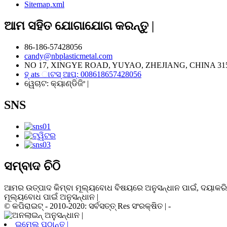
Sitemap.xml
ଆମ ସହିତ ଯୋଗାଯୋଗ କରନ୍ତୁ |
86-186-57428056
candy@nbplasticmetal.com
NO 17, XINGYE ROAD, YUYAO, ZHEJIANG, CHINA 31
ହ୍ ats ାଟସ୍ ଆପ୍: 008618657428056
ୱେଚାଟ: କ୍ୟାଣ୍ଡିଜିଂ |
SNS
ସମ୍ବାଦ ଚିଠି
ଆମର ଉତ୍ପାଦ କିମ୍ବା ମୂଲ୍ୟବୋଧ ବିଷୟରେ ଅନୁସନ୍ଧାନ ପାଇଁ, ଦୟାକରି 
ମୂଲ୍ୟବୋଧ ପାଇଁ ଅନୁସନ୍ଧାନ |
© କପିରାଇଟ୍ - 2010-2020: ସର୍ବସତ୍ତ୍ Res ସଂରକ୍ଷିତ | -
ଇମେଲ୍ ପଠାନ୍ତୁ |