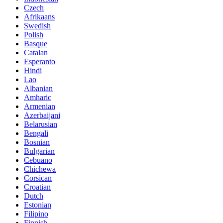
Czech
Afrikaans
Swedish
Polish
Basque
Catalan
Esperanto
Hindi
Lao
Albanian
Amharic
Armenian
Azerbaijani
Belarusian
Bengali
Bosnian
Bulgarian
Cebuano
Chichewa
Corsican
Croatian
Dutch
Estonian
Filipino
Finnish