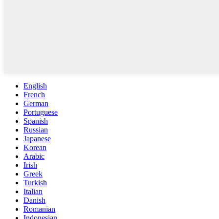
English
French
German
Portuguese
Spanish
Russian
Japanese
Korean
Arabic
Irish
Greek
Turkish
Italian
Danish
Romanian
Indonesian