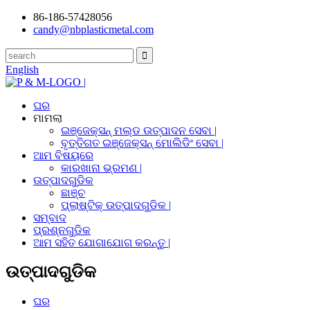
86-186-57428056
candy@nbplasticmetal.com
English
ଘର
ମାମଲା
ଇଞ୍ଜେକ୍ସନ୍ ମଲ୍ଡ ଉତ୍ପାଦନ ସେବା |
ବୃତ୍ତିଗତ ଇଞ୍ଜେକ୍ସନ୍ ମୋଲିଡିଂ ସେବା |
ଆମ ବିଷୟରେ
କାରଖାନା ଭ୍ରମଣ |
ଉତ୍ପାଦଗୁଡିକ
ଛାଞ୍ଚ
ପ୍ଲାଷ୍ଟିକ୍ ଉତ୍ପାଦଗୁଡିକ |
ସମ୍ବାଦ
ପ୍ରଶ୍ନଗୁଡିକ
ଆମ ସହିତ ଯୋଗାଯୋଗ କରନ୍ତୁ |
ଉତ୍ପାଦଗୁଡିକ
ଘର