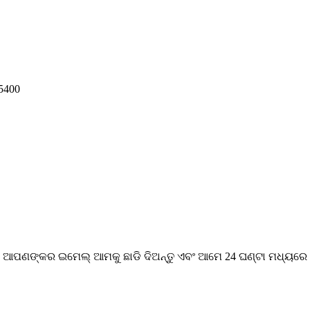
5400
ଆପଣଙ୍କର ଇମେଲ୍ ଆମକୁ ଛାଡି ଦିଅନ୍ତୁ ଏବଂ ଆମେ 24 ଘଣ୍ଟା ମଧ୍ୟରେ ସମ