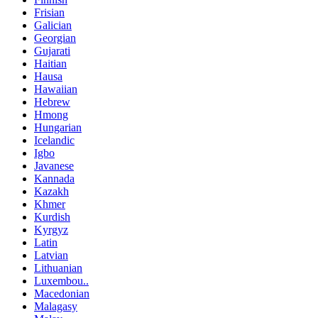
Frisian
Galician
Georgian
Gujarati
Haitian
Hausa
Hawaiian
Hebrew
Hmong
Hungarian
Icelandic
Igbo
Javanese
Kannada
Kazakh
Khmer
Kurdish
Kyrgyz
Latin
Latvian
Lithuanian
Luxembou..
Macedonian
Malagasy