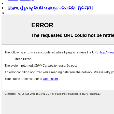
ୱିଲିୟମ୍ |
x