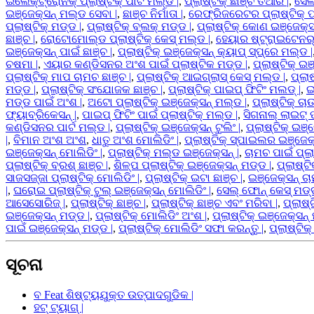
ଇଲେକ୍ଟ୍ରୋନିକ୍ ପ୍ଲାଷ୍ଟିକ୍ ପାର୍ଟ ମଲ୍ଡ |
,
ପ୍ଲାଷ୍ଟିକ୍ ଛାଞ୍ଚ ତିଆରି |
,
ସେଲ
ଇଞ୍ଜେକ୍ସନ୍ ମଲ୍ଡ ସେବା |
,
ଛାଞ୍ଚ ନିର୍ମାତା |
,
ରେଫ୍ରିଜରେଟର ପ୍ଲାଷ୍ଟିକ୍ ପା
ପ୍ଲାଷ୍ଟିକ୍ ମଡ୍ଡ |
,
ପ୍ଲାଷ୍ଟିକ୍ ବ୍ଲକ୍ ମଡ୍ଡ |
,
ପ୍ଲାଷ୍ଟିକ୍ କୋଣ ଇଞ୍ଜେକ୍ସନ
ଛାଞ୍ଚ |
,
ରୋଟୋମୋଲ୍ଡ ପ୍ଲାଷ୍ଟିକ୍ କେସ୍ ମଲ୍ଡ |
,
ହେୟାର ଷ୍ଟ୍ରାଇଟେନର୍ ପ
ଇଞ୍ଜେକ୍ସନ୍ ପାଇଁ ଛାଞ୍ଚ |
,
ପ୍ଲାଷ୍ଟିକ୍ ଇଞ୍ଜେକ୍ସନ୍ କ୍ୟାପ୍ ସ୍ପ୍ରେ ମଲ୍ଡ |
ଚଷମା |
,
ଏୟାର କଣ୍ଡିସନର ଅଂଶ ପାଇଁ ପ୍ଲାଷ୍ଟିକ ମଡ୍ଡ |
,
ପ୍ଲାଷ୍ଟିକ୍ ଇଞ
ପ୍ଲାଷ୍ଟିକ୍ ମାପ ଚାମଚ ଛାଞ୍ଚ |
,
ପ୍ଲାଷ୍ଟିକ୍ ଆଇଗ୍ଲାସ୍ କେସ୍ ମଲ୍ଡ |
,
ପ୍ଲା
ମଡ୍ଡ |
,
ପ୍ଲାଷ୍ଟିକ୍ ସଂଯୋଜକ ଛାଞ୍ଚ |
,
ପ୍ଲାଷ୍ଟିକ୍ ପାଇପ୍ ଫିଟିଂ ମଲଡ୍ |
,
ଇ
ମଡ୍ଡ ପାଇଁ ଅଂଶ |
,
ଅଟୋ ପ୍ଲାଷ୍ଟିକ୍ ଇଞ୍ଜେକ୍ସନ୍ ମଲ୍ଡ |
,
ପ୍ଲାଷ୍ଟିକ୍ ଚା
ଫ୍ୟାବ୍ରିକେସନ୍ |
,
ପାଇପ୍ ଫିଟିଂ ପାଇଁ ପ୍ଲାଷ୍ଟିକ୍ ମଲ୍ଡ |
,
ସିଗନାଲ୍ ଲାଇଟ୍ ପ
କଣ୍ଡିସନର ପାର୍ଟ ମଲ୍ଡ |
,
ପ୍ଲାଷ୍ଟିକ୍ ଇଞ୍ଜେକ୍ସନ୍ ଟୁଲିଂ |
,
ପ୍ଲାଷ୍ଟିକ୍ ଇଞ୍
|
,
ବିମାନ ଅଂଶ ଅଂଶ
,
ଧାତୁ ଅଂଶ ମୋଲିଡିଂ |
,
ପ୍ଲାଷ୍ଟିକ୍ ସ୍ପାଇଲର ଇଞ୍ଜେକ୍
ଇଞ୍ଜେକ୍ସନ୍ ମୋଲିଡିଂ |
,
ପ୍ଲାଷ୍ଟିକ୍ ମଲ୍ଡ ଇଞ୍ଜେକ୍ସନ୍ |
,
ଚାମଚ ପାଇଁ ପ୍ଲାଷ
ପ୍ଲାଷ୍ଟିକ୍ ବ୍ରଶ୍ ଛାଞ୍ଚ |
,
ଶିଳ୍ପ ପ୍ଲାଷ୍ଟିକ୍ ଇଞ୍ଜେକ୍ସନ୍ ମଡ୍ଡ |
,
ପ୍ଲାଷ୍ଟି
ସାଜସଜ୍ଜା ପ୍ଲାଷ୍ଟିକ୍ ମୋଲିଡିଂ |
,
ପ୍ଲାଷ୍ଟିକ୍ ଇଟା ଛାଞ୍ଚ |
,
ଇଞ୍ଜେକ୍ସନ୍ ଚା
|
,
ଘରୋଇ ପ୍ଲାଷ୍ଟିକ୍ ଟୁଲ୍ ଇଞ୍ଜେକ୍ସନ୍ ମୋଲିଡିଂ |
,
ସେଲ୍ ଫୋନ୍ କେସ୍ ମଡ୍ଡ
ଆସେସୋରିଜ୍ |
,
ପ୍ଲାଷ୍ଟିକ୍ ଛାଞ୍ଚ |
,
ପ୍ଲାଷ୍ଟିକ୍ ଛାଞ୍ଚ ଏବଂ ମରିବା |
,
ପ୍ଲାଷ୍
ଇଞ୍ଜେକ୍ସନ୍ ମଡ୍ଡ |
,
ପ୍ଲାଷ୍ଟିକ୍ ମୋଲିଡିଂ ଅଂଶ |
,
ପ୍ଲାଷ୍ଟିକ୍ ଇଞ୍ଜେକ୍ସନ୍
ପାଇଁ ଇଞ୍ଜେକ୍ସନ୍ ମଡ୍ଡ |
,
ପ୍ଲାଷ୍ଟିକ୍ ମୋଲିଡିଂ ସଫା କରନ୍ତୁ |
,
ପ୍ଲାଷ୍ଟିକ
ସୂଚନା
ବ Feat ଶିଷ୍ଟ୍ୟଯୁକ୍ତ ଉତ୍ପାଦଗୁଡିକ |
ହଟ୍ ଟ୍ୟାଗ୍ |