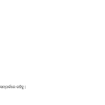
୍ପର୍କରେ ରହିବୁ |